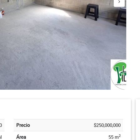
0
Precio
$250,000,000
2
l
Área
55 m