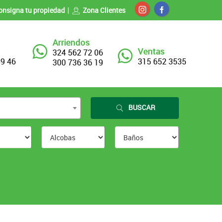
onsigna tu propiedad
Zona Clientes
Arriendos
Ventas
324 562 72 06
89 46
315 652 3535
300 736 36 19
BUSCAR