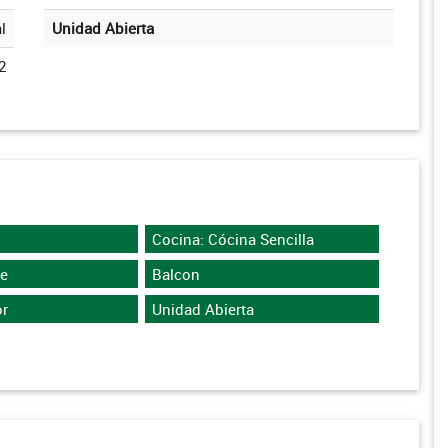
l
Unidad Abierta
2
Cocina: Cócina Sencilla
te
Balcon
r
Unidad Abierta