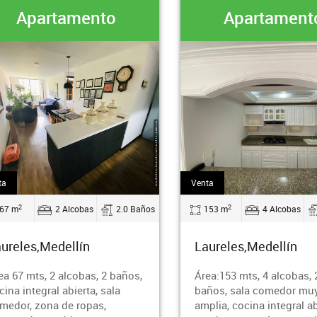
ento
Apartamento
Venta
2
bas
2.0 Baños
153 m
4 Alcobas
2.0 Baños
n
Laureles,Medellín
as, 2 baños,
Área:153 mts, 4 alcobas, 2
ta, sala
baños, sala comedor muy
opas,
amplia, cocina integral abierta