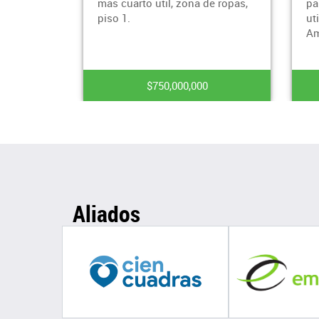
mas cuarto util, zona de ropas,
parqueadero cubiert
piso 1.
util, 6 piso con asc
Amoblad
$750,000,000
$650,000,
Aliados