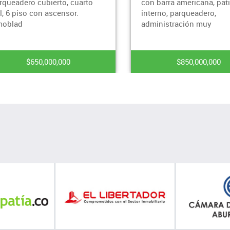
o, cuarto
con barra americana, patio
ensor.
interno, parqueadero,
administración muy
000
$850,000,000