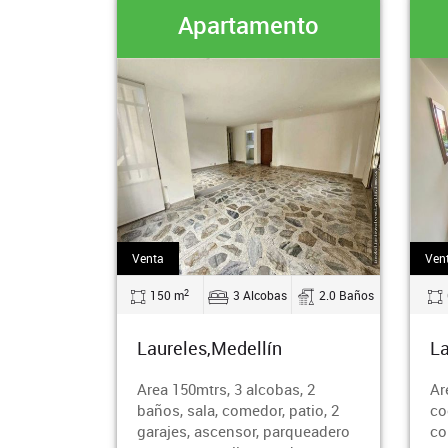
Apartamento
Apartam
Venta
Venta
2
2
150 m
3 Alcobas
2.0 Baños
67 m
2 Alco
Laureles,Medellín
Laureles,Medellí
Area 150mtrs, 3 alcobas, 2
Area 67 mts, 2 alcob
baños, sala, comedor, patio, 2
cocina integral abier
garajes, ascensor, parqueadero
comedor, zona de r