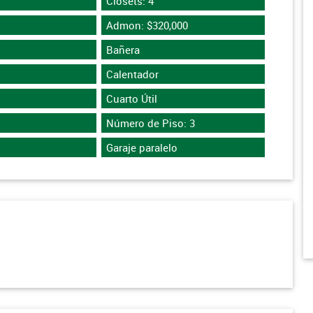
Closets: 4
Admon: $320,000
Bañera
Calentador
Cuarto Útil
Número de Piso: 3
Garaje paralelo