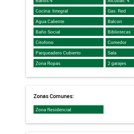
Baños:4
Alcobas: 4
Cocina: Integral
Gas: Red
Agua Caliente
Balcon
Baño Social
Bibliotecas
Citofono
Comedor
Parqueadero Cubierto
Sala
Zona Ropas
2 garajes
Zonas Comunes:
Zona Residencial