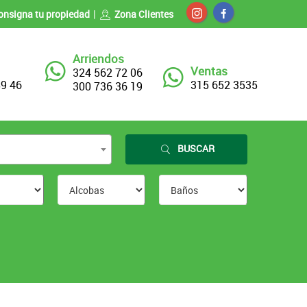
onsigna tu propiedad
Zona Clientes
Arriendos
Ventas
324 562 72 06
89 46
315 652 3535
300 736 36 19
BUSCAR