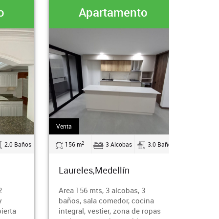
Apartamento
Apartame
Venta
Venta
2
2
156 m
3 Alcobas
3.0 Baños
94 m
2 Alcobas
Laureles,Medellín
Laureles,Medellín
Area 156 mts, 3 alcobas, 3
Area 94 mts, 2 alcobas
baños, sala comedor, cocina
vestier, sala comedor,
integral, vestier, zona de ropas
integral, zona de ropas