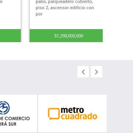
patio, parqueadero cubierto,
parqueadero cubierto,
piso 2, ascensor edificio con
util, porteria 24 horas, 
por
$1,290,000,000
$790,000,000