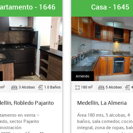
Casa - 1645
Apartamento - 
endo
Arriendo
2
2
80 m
5 Alcobas
4.0 Baños
165 m
4 Alcobas
dellín, La Almeria
Medellín, Pilarica
a 180 mts, 5 alcobas, 4
Área 165 mts, 4 alcobas, 
ños, sala comedor, cocina
baños, 1 jacuzzi, 1 bañera
egral, zona de ropas, balcon,
vestier, sala comedor, co