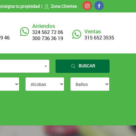
onsigna tu propiedad
Zona Clientes
Arriendos
Ventas
324 562 72 06
89 46
315 652 3535
300 736 36 19
BUSCAR