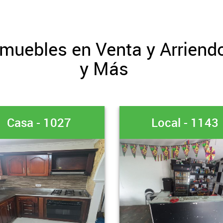
nmuebles en Venta y Arriend
y Más
Local - 1143
Finca - 934