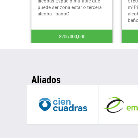
ple que
$180.000Estrato: 3Área: 48
pat
 tercera
m²Piso bajoDistribución:3
cua
alcobas1 alcoba con closet1
bañoS
$215,000,000
Aliados