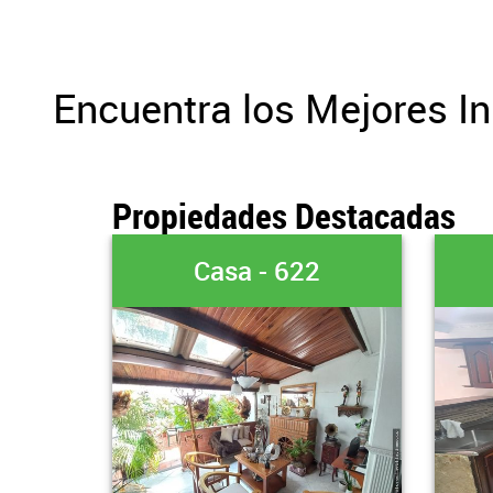
Encuentra los Mejores I
Propiedades Destacadas
2
Casa - 1027