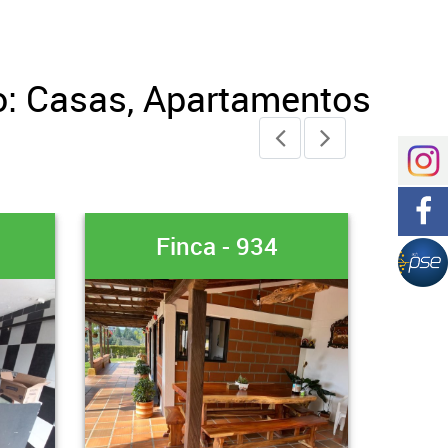
o: Casas, Apartamentos
Casa-Finca - 319
Apa