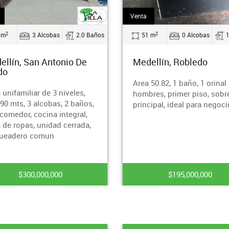
Venta
2
2
 m
0 Alcobas
1.0 Baños
3300 m
4 Alcobas
ellín, Robledo
Rionegro, Mampuesto
 50.82, 1 baño, 1 orinal de
Área lote 3300mtrs, área
res, primer piso, sobre via
construida 140mtrs, a alco
cipal, ideal para negocio.
baños, sala interior y exteri
parqueadero para 7 vehícul
cuarto útil, jacuzzi, no ti
$195,000,000
$800,000,000