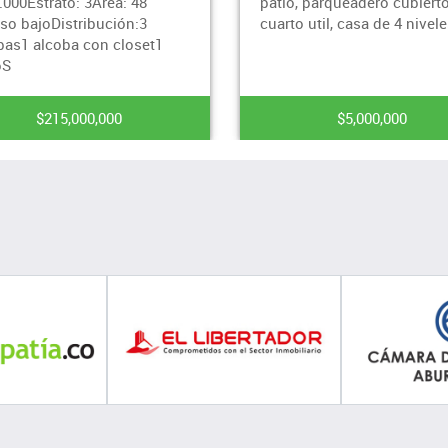
io, parqueadero cubierto,
integral, zona de ropas, 2
rto util, casa de 4 niveles.
balcones, terraza semicub
parq
$5,000,000
$5,800,000