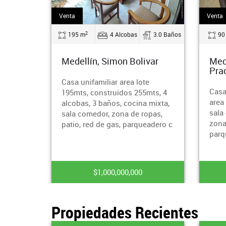
Venta
Venta
2
3.0 Baños
90 m
3 Alcobas
2.0 Baños
51
var
Medellín, San Antonio De
Med
Prado
e
Area
Casa unifamiliar de 3 niveles,
mts, 4
homb
area 90 mts, 3 alcobas, 2 baños,
 mixta,
prin
sala comedor, cocina integral,
opas,
zona de ropas, unidad cerrada,
eadero c
parqueadero comun
$300,000,000
Propiedades Recientes