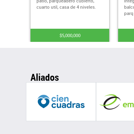
ierto,
integral, zona de ropas, 2
$2
iveles.
balcones, terraza semicubierta,
Ca
parq
ap
cl
$5,800,000
Aliados