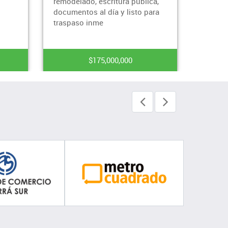
blica,
construir casa campestre
parq
o para
unid
$940,000,000