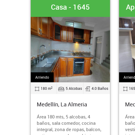
45
Apartamento - 1644
A
Arriendo
Ven
2
4.0 Baños
165 m
4 Alcobas
4.0 Baños
ia
Medellín, Pilarica
M
s, 4
Área 165 mts, 4 alcobas, 4
A
cocina
baños, 1 jacuzzi, 1 bañera, 1
C
, balcon,
vestier, sala comedor, cocina
55