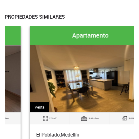
PROPIEDADES SIMILARES
Apartamento
Venta
2
171 m
3 Alcobas
3.0 Baños
El Poblado,Medellín