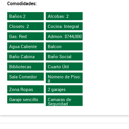
Comodidades:
Baños:2
Alcobas: 2
Closets: 2
Cocina: Integral
Gas: Red
Admon: $744,000
Agua Caliente
Balcon
Baño Cabina
Baño Social
Bibliotecas
Cuarto Útil
Sala Comedor
Número de Piso:
8
Zona Ropas
2 garajes
Garaje sencillo
Camaras de
Seguridad