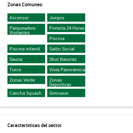
Zonas Comunes:
Ascensor
Juegos
Parqueadero
Portería:24 Horas
Visitantes
Piscina
Piscina infantil
Salón Social
Sauna
Shut Basuras
Turco
Vista Panorámica
Zonas Verde
Zonas
Deportivas
Cancha Squash
Gimnasio
Características del sector