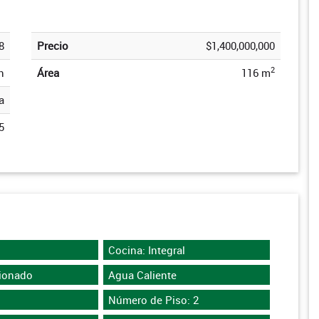
8
Precio
$1,400,000,000
2
n
Área
116 m
a
5
Cocina: Integral
cionado
Agua Caliente
Número de Piso: 2