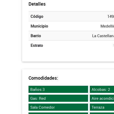
Detalles
Código
149
Municipio
Medellí
Barrio
La Castellan
Estrato
Comodidades:
Baños:3
Alcobas: 2
Gas: Red
Aire acondi
Sala Comedor
Terraza