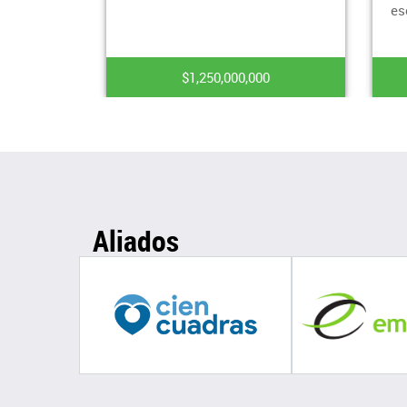
es
$1,250,000,000
Aliados