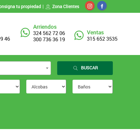
onsigna tu propiedad
Zona Clientes
Arriendos
Ventas
324 562 72 06
89 46
315 652 3535
300 736 36 19
BUSCAR