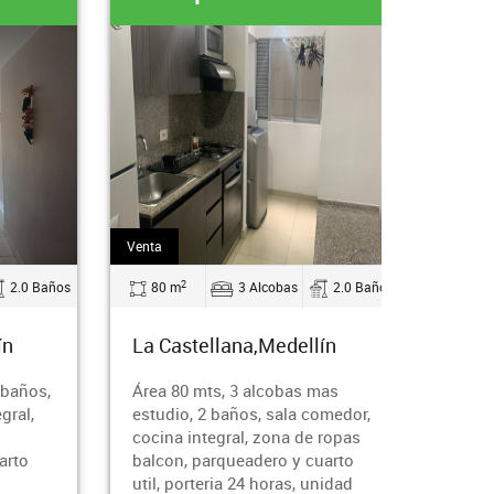
Venta
2
2.0 Baños
80 m
3 Alcobas
2.0 Baños
ín
La Castellana,Medellín
 baños,
Área 80 mts, 3 alcobas mas
gral,
estudio, 2 baños, sala comedor,
cocina integral, zona de ropas
arto
balcon, parqueadero y cuarto
util, porteria 24 horas, unidad