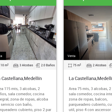
ta
Venta
2
2
110 m
3 Alcobas
2.0 Baños
75 m
2 Alcobas
 Castellana,Medellín
La Castellana,Medell
ea 115 mts, 3 alcobas, 2
Area 75 mts, 3 alcobas, 2
ños, sala comedor, cocina
sala comedor, cocina inte
tegral, zona de ropas, alcoba
zona de ropas, balcon,
 servicio con baño,
parqueadero cubierto, cu
rqueadero cubierto, piso 2 par
util, piso 4 con ascensor