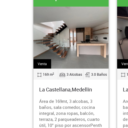
Venta
Ven
2
169 m
3 Alcobas
3.0 Baños
La Castellana,Medellín
La
Área de 169mt, 3 alcobas, 3
Ar
baños, sala comedor, cocina
ba
integral, zona ropas, balcón,
in
terraza, 2 parqueaderos, cuarto
de
útil, 10° piso por ascensorPenth
pa