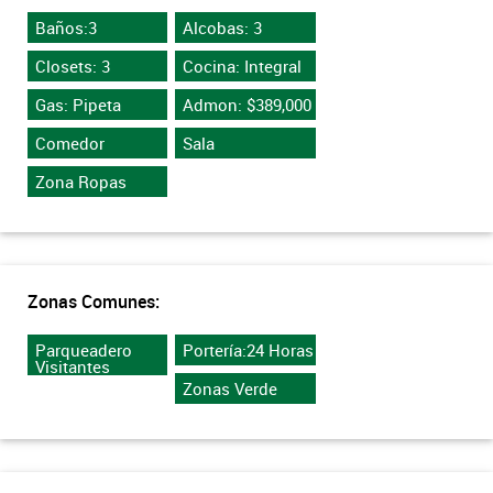
Baños:3
Alcobas: 3
Closets: 3
Cocina: Integral
Gas: Pipeta
Admon: $389,000
Comedor
Sala
Zona Ropas
Zonas Comunes:
Parqueadero
Portería:24 Horas
Visitantes
Zonas Verde