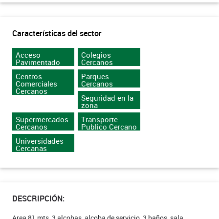
Características del sector
Acceso
Colegios
Pavimentado
Cercanos
Centros
Parques
Comerciales
Cercanos
Cercanos
Seguridad en la
zona
Supermercados
Transporte
Cercanos
Publico Cercano
Universidades
Cercanas
DESCRIPCIÓN:
Area 81 mts, 3 alcobas, alcoba de servicio, 3 baños, sala