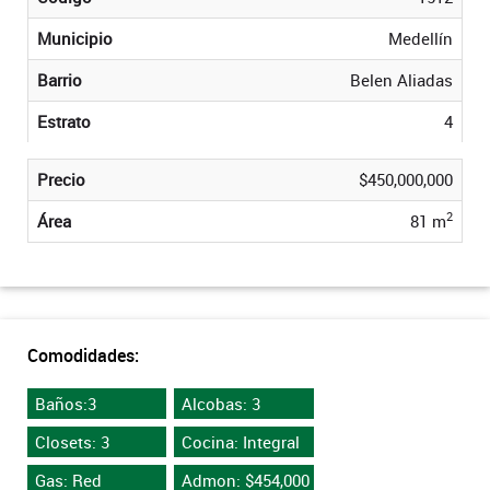
Municipio
Medellín
Barrio
Belen Aliadas
Estrato
4
Precio
$450,000,000
2
Área
81 m
Comodidades:
Baños:3
Alcobas: 3
Closets: 3
Cocina: Integral
Gas: Red
Admon: $454,000