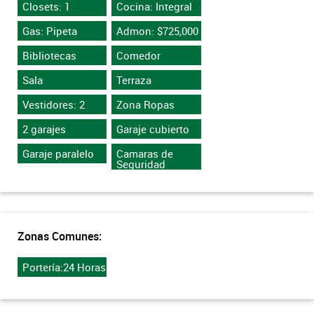
Closets: 1
Cocina: Integral
Gas: Pipeta
Admon: $725,000
Bibliotecas
Comedor
Sala
Terraza
Vestidores: 2
Zona Ropas
2 garajes
Garaje cubierto
Garaje paralelo
Camaras de
Seguridad
Zonas Comunes:
Portería:24 Horas