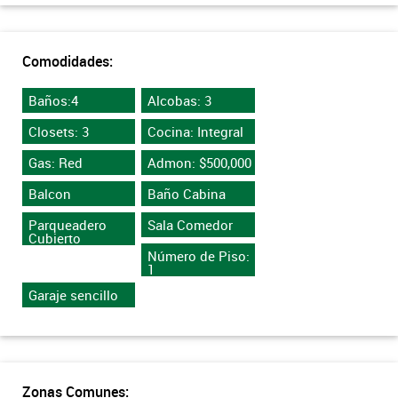
Comodidades:
Baños:4
Alcobas: 3
Closets: 3
Cocina: Integral
Gas: Red
Admon: $500,000
Balcon
Baño Cabina
Parqueadero
Sala Comedor
Cubierto
Número de Piso:
1
Garaje sencillo
Zonas Comunes: