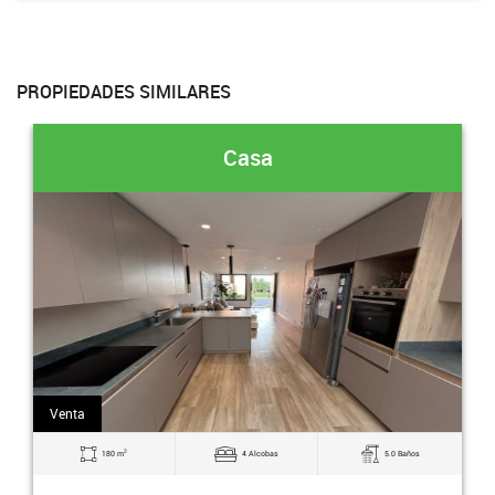
PROPIEDADES SIMILARES
Casa
Venta
2
180 m
4 Alcobas
5.0 Baños