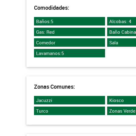
Comodidades:
Baños:5
Alcobas: 4
Gas: Red
Baño Cabina
Comedor
Sala
Lavamanos:5
Zonas Comunes:
Jacuzzi
Kiosco
Turco
Zonas Verde