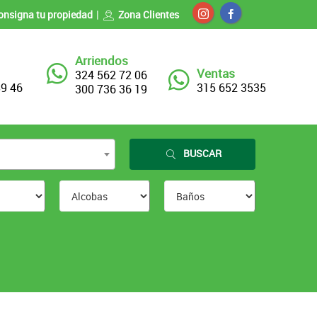
onsigna tu propiedad
Zona Clientes
Arriendos
Ventas
324 562 72 06
89 46
315 652 3535
300 736 36 19
BUSCAR