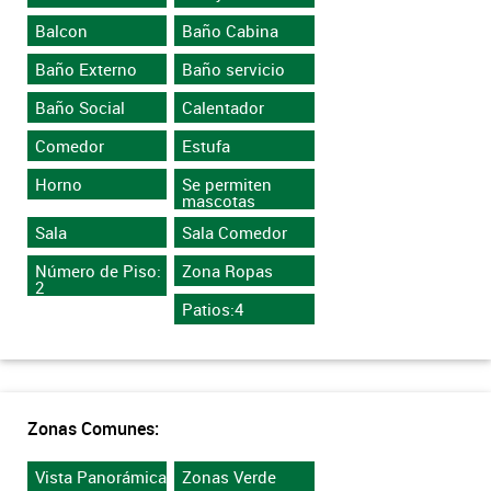
Balcon
Baño Cabina
Baño Externo
Baño servicio
Baño Social
Calentador
Comedor
Estufa
Horno
Se permiten
mascotas
Sala
Sala Comedor
Número de Piso:
Zona Ropas
2
Patios:4
Zonas Comunes:
Vista Panorámica
Zonas Verde