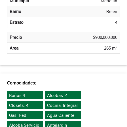
Municipio
Medellin
Barrio
Belen
Estrato
4
Precio
$900,000,000
2
Área
265 m
Comodidades:
Baños:4
Alcobas: 4
Closets: 4
Cocina: Integral
Gas: Red
Agua Caliente
Alcoba Servicio
Antejardin