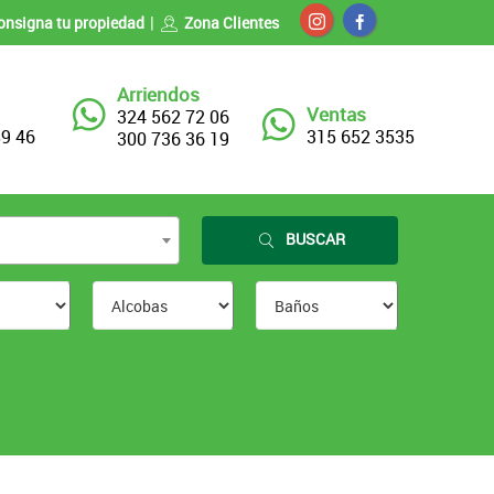
onsigna tu propiedad
Zona Clientes
Arriendos
Ventas
324 562 72 06
89 46
315 652 3535
300 736 36 19
BUSCAR