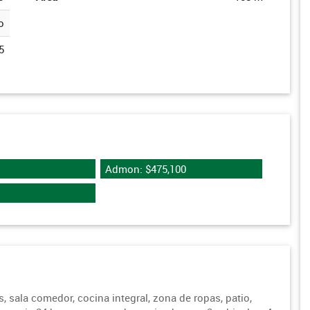
o
5
Admon: $475,100
s, sala comedor, cocina integral, zona de ropas, patio,