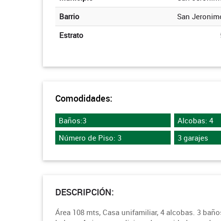
Barrio
San Jeronim
Estrato
Comodidades:
Baños:3
Alcobas: 4
Número de Piso: 3
3 garajes
DESCRIPCIÓN:
Área 108 mts, Casa unifamiliar, 4 alcobas. 3 baño