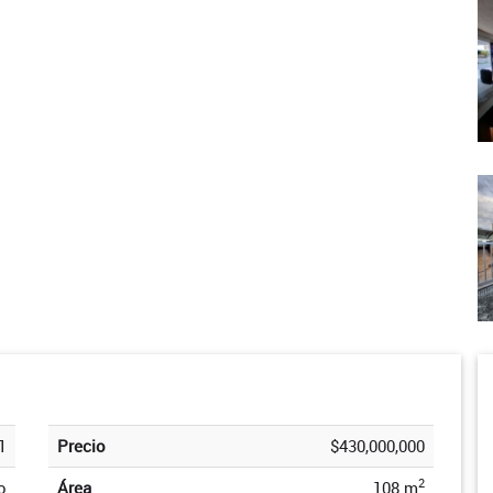
1
Precio
$430,000,000
2
o
Área
108 m